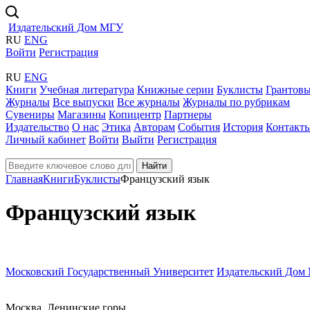
Издательский Дом МГУ
RU
ENG
Войти
Регистрация
RU
ENG
Книги
Учебная литература
Книжные серии
Буклисты
Грантовы
Журналы
Все выпуски
Все журналы
Журналы по рубрикам
Сувениры
Магазины
Копицентр
Партнеры
Издательство
О нас
Этика
Авторам
События
История
Контакт
Личный кабинет
Войти
Выйти
Регистрация
Найти
Главная
Книги
Буклисты
Французский язык
Французский язык
Московский Государственный Университет
Издательский Дом
Москва, Ленинские горы,