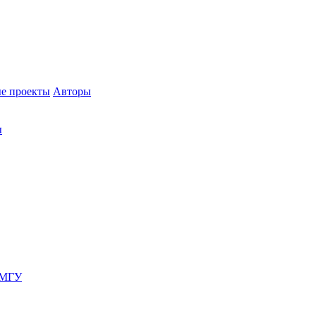
е проекты
Авторы
ы
 МГУ