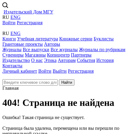
Издательский Дом МГУ
RU
ENG
Войти
Регистрация
RU
ENG
Книги
Учебная литература
Книжные серии
Буклисты
Грантовые проекты
Авторы
Журналы
Все выпуски
Все журналы
Журналы по рубрикам
Сувениры
Магазины
Копицентр
Партнеры
Издательство
О нас
Этика
Авторам
События
История
Контакты
Личный кабинет
Войти
Выйти
Регистрация
Найти
Главная
404! Страница не найдена
Ошибка! Такая страница не существует.
Страница была удалена, перемещена или вы перешли по
неправильной ссылке.