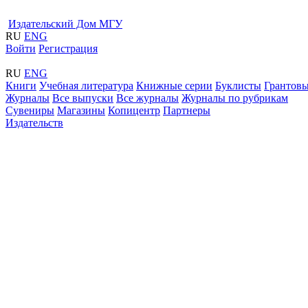
Издательский Дом МГУ
RU
ENG
Войти
Регистрация
RU
ENG
Книги
Учебная литература
Книжные серии
Буклисты
Грантовы
Журналы
Все выпуски
Все журналы
Журналы по рубрикам
Сувениры
Магазины
Копицентр
Партнеры
Издательств