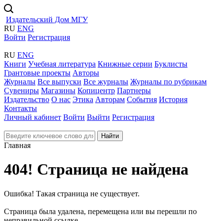
Издательский Дом МГУ
RU
ENG
Войти
Регистрация
RU
ENG
Книги
Учебная литература
Книжные серии
Буклисты
Грантовые проекты
Авторы
Журналы
Все выпуски
Все журналы
Журналы по рубрикам
Сувениры
Магазины
Копицентр
Партнеры
Издательство
О нас
Этика
Авторам
События
История
Контакты
Личный кабинет
Войти
Выйти
Регистрация
Найти
Главная
404! Страница не найдена
Ошибка! Такая страница не существует.
Страница была удалена, перемещена или вы перешли по
неправильной ссылке.