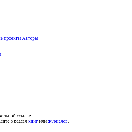
е проекты
Авторы
ы
вильной ссылке.
йдите в раздел
книг
или
журналов
.