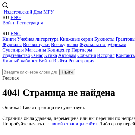
Издательский Дом МГУ
RU
ENG
Войти
Регистрация
RU
ENG
Книги
Учебная литература
Книжные серии
Буклисты
Грантовы
Журналы
Все выпуски
Все журналы
Журналы по рубрикам
Сувениры
Магазины
Копицентр
Партнеры
Издательство
О нас
Этика
Авторам
События
История
Контакт
Личный кабинет
Войти
Выйти
Регистрация
Найти
Главная
404! Страница не найдена
Ошибка! Такая страница не существует.
Страница была удалена, перемещена или вы перешли по непра
Попробуйте начать с
главной страницы сайта
. Либо сразу пере