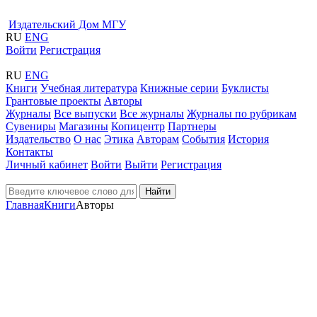
Издательский Дом МГУ
RU
ENG
Войти
Регистрация
RU
ENG
Книги
Учебная литература
Книжные серии
Буклисты
Грантовые проекты
Авторы
Журналы
Все выпуски
Все журналы
Журналы по рубрикам
Сувениры
Магазины
Копицентр
Партнеры
Издательство
О нас
Этика
Авторам
События
История
Контакты
Личный кабинет
Войти
Выйти
Регистрация
Найти
Главная
Книги
Авторы