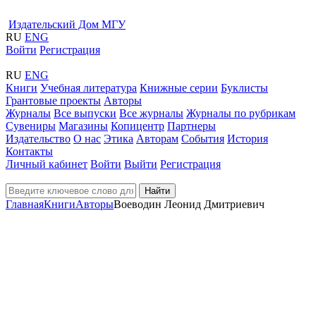
Издательский Дом МГУ
RU
ENG
Войти
Регистрация
RU
ENG
Книги
Учебная литература
Книжные серии
Буклисты
Грантовые проекты
Авторы
Журналы
Все выпуски
Все журналы
Журналы по рубрикам
Сувениры
Магазины
Копицентр
Партнеры
Издательство
О нас
Этика
Авторам
События
История
Контакты
Личный кабинет
Войти
Выйти
Регистрация
Найти
Главная
Книги
Авторы
Воеводин Леонид Дмитриевич