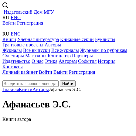
Издательский Дом МГУ
RU
ENG
Войти
Регистрация
RU
ENG
Книги
Учебная литература
Книжные серии
Буклисты
Грантовые проекты
Авторы
Журналы
Все выпуски
Все журналы
Журналы по рубрикам
Сувениры
Магазины
Копицентр
Партнеры
Издательство
О нас
Этика
Авторам
События
История
Контакты
Личный кабинет
Войти
Выйти
Регистрация
Найти
Главная
Книги
Авторы
Афанасьев Э.С.
Афанасьев Э.С.
Книги автора