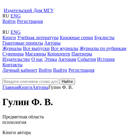
Издательский Дом МГУ
RU
ENG
Войти
Регистрация
RU
ENG
Книги
Учебная литература
Книжные серии
Буклисты
Грантовые проекты
Авторы
Журналы
Все выпуски
Все журналы
Журналы по рубрикам
Сувениры
Магазины
Копицентр
Партнеры
Издательство
О нас
Этика
Авторам
События
История
Контакты
Личный кабинет
Войти
Выйти
Регистрация
Найти
Главная
Книги
Авторы
Гулин Ф. В.
Гулин Ф. В.
Предметная область
психология
Книги автора