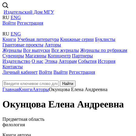
Издательский Дом МГУ
RU
ENG
Войти
Регистрация
RU
ENG
Книги
Учебная литература
Книжные серии
Буклисты
Грантовые проекты
Авторы
Журналы
Все выпуски
Все журналы
Журналы по рубрикам
Сувениры
Магазины
Копицентр
Партнеры
Издательство
О нас
Этика
Авторам
События
История
Контакты
Личный кабинет
Войти
Выйти
Регистрация
Найти
Главная
Книги
Авторы
Окунцова Елена Андреевна
Окунцова Елена Андреевна
Предметная область
филология
Книги автора