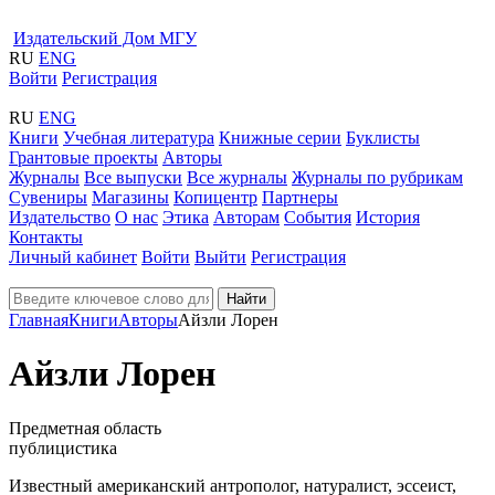
Издательский Дом МГУ
RU
ENG
Войти
Регистрация
RU
ENG
Книги
Учебная литература
Книжные серии
Буклисты
Грантовые проекты
Авторы
Журналы
Все выпуски
Все журналы
Журналы по рубрикам
Сувениры
Магазины
Копицентр
Партнеры
Издательство
О нас
Этика
Авторам
События
История
Контакты
Личный кабинет
Войти
Выйти
Регистрация
Найти
Главная
Книги
Авторы
Айзли Лорен
Айзли Лорен
Предметная область
публицистика
Известный американский антрополог, натуралист, эссеист,