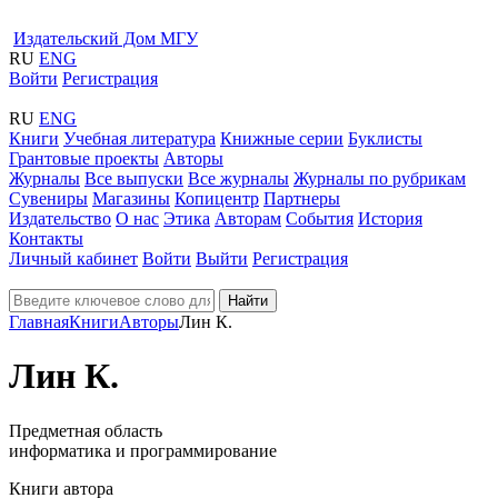
Издательский Дом МГУ
RU
ENG
Войти
Регистрация
RU
ENG
Книги
Учебная литература
Книжные серии
Буклисты
Грантовые проекты
Авторы
Журналы
Все выпуски
Все журналы
Журналы по рубрикам
Сувениры
Магазины
Копицентр
Партнеры
Издательство
О нас
Этика
Авторам
События
История
Контакты
Личный кабинет
Войти
Выйти
Регистрация
Найти
Главная
Книги
Авторы
Лин К.
Лин К.
Предметная область
информатика и программирование
Книги автора