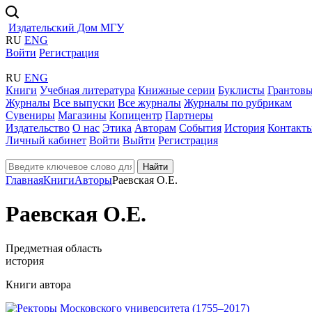
Издательский Дом МГУ
RU
ENG
Войти
Регистрация
RU
ENG
Книги
Учебная литература
Книжные серии
Буклисты
Грантовы
Журналы
Все выпуски
Все журналы
Журналы по рубрикам
Сувениры
Магазины
Копицентр
Партнеры
Издательство
О нас
Этика
Авторам
События
История
Контакт
Личный кабинет
Войти
Выйти
Регистрация
Найти
Главная
Книги
Авторы
Раевская О.Е.
Раевская О.Е.
Предметная область
история
Книги автора