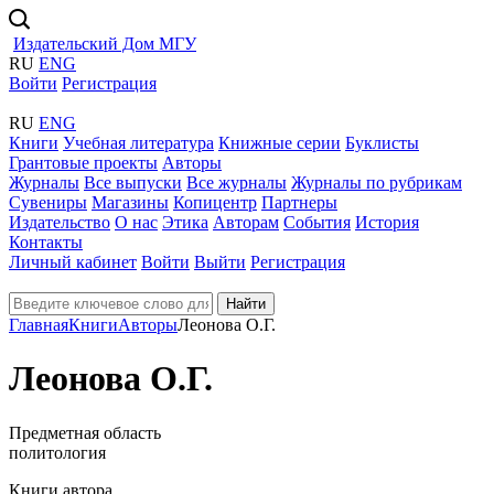
Издательский Дом МГУ
RU
ENG
Войти
Регистрация
RU
ENG
Книги
Учебная литература
Книжные серии
Буклисты
Грантовые проекты
Авторы
Журналы
Все выпуски
Все журналы
Журналы по рубрикам
Сувениры
Магазины
Копицентр
Партнеры
Издательство
О нас
Этика
Авторам
События
История
Контакты
Личный кабинет
Войти
Выйти
Регистрация
Найти
Главная
Книги
Авторы
Леонова О.Г.
Леонова О.Г.
Предметная область
политология
Книги автора