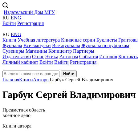
Издательский Дом МГУ
RU
ENG
Войти
Регистрация
RU
ENG
Книги
Учебная литература
Книжные серии
Буклисты
Грантовы
Журналы
Все выпуски
Все журналы
Журналы по рубрикам
Сувениры
Магазины
Копицентр
Партнеры
Издательство
О нас
Этика
Авторам
События
История
Контакт
Личный кабинет
Войти
Выйти
Регистрация
Найти
Главная
Книги
Авторы
Гарбук Сергей Владимирович
Гарбук Сергей Владимирович
Предметная область
военное дело
Книги автора