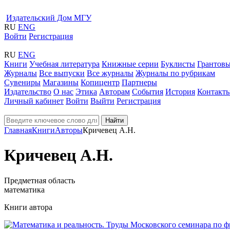
Издательский Дом МГУ
RU
ENG
Войти
Регистрация
RU
ENG
Книги
Учебная литература
Книжные серии
Буклисты
Грантовы
Журналы
Все выпуски
Все журналы
Журналы по рубрикам
Сувениры
Магазины
Копицентр
Партнеры
Издательство
О нас
Этика
Авторам
События
История
Контакт
Личный кабинет
Войти
Выйти
Регистрация
Найти
Главная
Книги
Авторы
Кричевец А.Н.
Кричевец А.Н.
Предметная область
математика
Книги автора