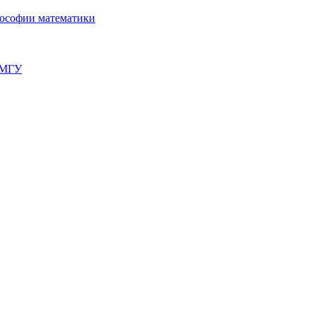
лософии математики
 МГУ