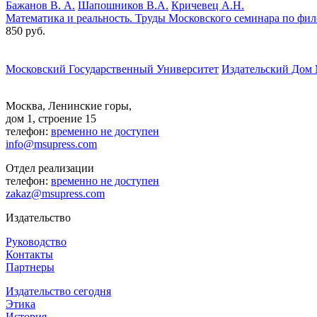
Бажанов В. А.
Шапошников В.А.
Кричевец А.Н.
Математика и реальность. Труды Московского семинара по фи
850 руб.
Московский Государственный Университет
Издательский Дом
Москва, Ленинские горы,
дом 1, строение 15
телефон:
временно не доступен
info@msupress.com
Отдел реализации
телефон:
временно не доступен
zakaz@msupress.com
Издательство
Руководство
Контакты
Партнеры
Издательство сегодня
Этика
История