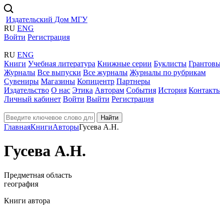
Издательский Дом МГУ
RU
ENG
Войти
Регистрация
RU
ENG
Книги
Учебная литература
Книжные серии
Буклисты
Грантовы
Журналы
Все выпуски
Все журналы
Журналы по рубрикам
Сувениры
Магазины
Копицентр
Партнеры
Издательство
О нас
Этика
Авторам
События
История
Контакт
Личный кабинет
Войти
Выйти
Регистрация
Найти
Главная
Книги
Авторы
Гусева А.Н.
Гусева А.Н.
Предметная область
география
Книги автора