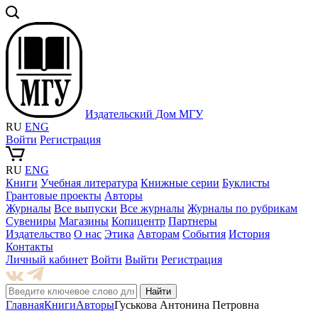
Издательский Дом МГУ
RU
ENG
Войти
Регистрация
RU
ENG
Книги
Учебная литература
Книжные серии
Буклисты
Грантовые проекты
Авторы
Журналы
Все выпуски
Все журналы
Журналы по рубрикам
Сувениры
Магазины
Копицентр
Партнеры
Издательство
О нас
Этика
Авторам
События
История
Контакты
Личный кабинет
Войти
Выйти
Регистрация
Найти
Главная
Книги
Авторы
Гуськова Антонина Петровна