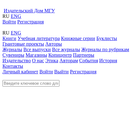
Издательский Дом МГУ
RU
ENG
Войти
Регистрация
RU
ENG
Книги
Учебная литература
Книжные серии
Буклисты
Грантовые проекты
Авторы
Журналы
Все выпуски
Все журналы
Журналы по рубрикам
Сувениры
Магазины
Копицентр
Партнеры
Издательство
О нас
Этика
Авторам
События
История
Контакты
Личный кабинет
Войти
Выйти
Регистрация