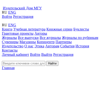
Издательский Дом МГУ
RU
ENG
Войти
Регистрация
RU
ENG
Книги
Учебная литература
Книжные серии
Буклисты
Грантовые проекты
Авторы
Журналы
Все выпуски
Все журналы
Журналы по рубрикам
Сувениры
Магазины
Копицентр
Партнеры
Издательство
О нас
Этика
Авторам
События
История
Контакты
Личный кабинет
Войти
Выйти
Регистрация
Найти
Главная